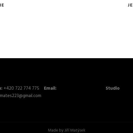
NE
J
n:
+420 722 774 775
Email:
Studio
mates223@gmail.com
Made by
Jiří Matýsek