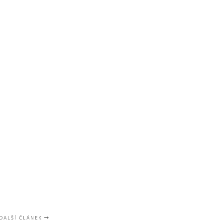
GALLERY
VIDEO
INFO & CONTACT
Více infor
DALŠÍ ČLÁNEK